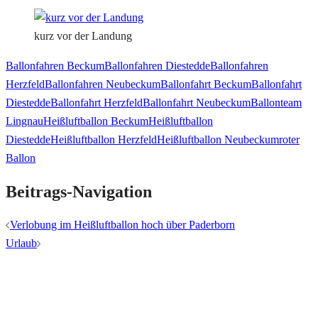
kurz vor der Landung
Ballonfahren Beckum
Ballonfahren Diestedde
Ballonfahren
Herzfeld
Ballonfahren Neubeckum
Ballonfahrt Beckum
Ballonfahrt
Diestedde
Ballonfahrt Herzfeld
Ballonfahrt Neubeckum
Ballonteam
Lingnau
Heißluftballon Beckum
Heißluftballon
Diestedde
Heißluftballon Herzfeld
Heißluftballon Neubeckum
roter
Ballon
Beitrags-Navigation
Verlobung im Heißluftballon hoch über Paderborn
Urlaub